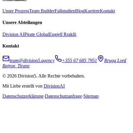
Unser Prozess
Team Builder
Fallstudien
Blog
Karriere
Kontakt
Unsere Abteilungen
Division AI
Pirate Global
Engjell Rraklli
Kontakt
team@division5.agency
+355 67 685 7951
Rruga Lord
Bajron, Tirane
© 2026 Division5. Alle Rechte vorbehalten.
Mit Liebe erstellt von
DivisionAI
Datenschutzerklärung
·
Datenschutzanfrage
·
Sitemap