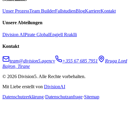
Unser Prozess
Team Builder
Fallstudien
Blog
Karriere
Kontakt
Unsere Abteilungen
Division AI
Pirate Global
Engjell Rraklli
Kontakt
team@division5.agency
+355 67 685 7951
Rruga Lord
Bajron, Tirane
© 2026 Division5. Alle Rechte vorbehalten.
Mit Liebe erstellt von
DivisionAI
Datenschutzerklärung
·
Datenschutzanfrage
·
Sitemap