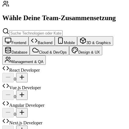
Wähle Deine Team-Zusammensetzung
Frontend
Backend
Mobile
3D & Graphics
Database
Cloud & DevOps
Design & UX
Management & QA
React Developer
0
Vue.js Developer
0
Angular Developer
0
Next.js Developer