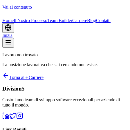
Vai al contenuto
Home
Il Nostro Processo
Team Builder
Carriere
Blog
Contatti
Inizia
Lavoro non trovato
La posizione lavorativa che stai cercando non esiste.
Torna alle Carriere
Division5
Costruiamo team di sviluppo software eccezionali per aziende di
tutto il mondo.
Link Rapidi