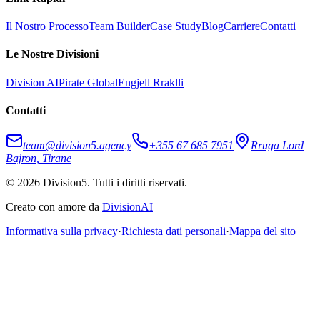
Il Nostro Processo
Team Builder
Case Study
Blog
Carriere
Contatti
Le Nostre Divisioni
Division AI
Pirate Global
Engjell Rraklli
Contatti
team@division5.agency
+355 67 685 7951
Rruga Lord
Bajron, Tirane
© 2026 Division5. Tutti i diritti riservati.
Creato con amore da
DivisionAI
Informativa sulla privacy
·
Richiesta dati personali
·
Mappa del sito