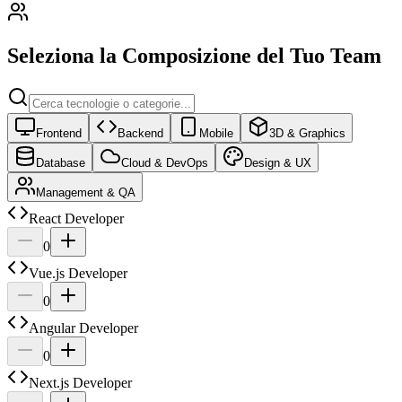
Seleziona la Composizione del Tuo Team
Frontend
Backend
Mobile
3D & Graphics
Database
Cloud & DevOps
Design & UX
Management & QA
React Developer
0
Vue.js Developer
0
Angular Developer
0
Next.js Developer