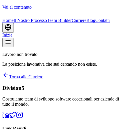
Vai al contenuto
Home
Il Nostro Processo
Team Builder
Carriere
Blog
Contatti
Inizia
Lavoro non trovato
La posizione lavorativa che stai cercando non esiste.
Torna alle Carriere
Division5
Costruiamo team di sviluppo software eccezionali per aziende di
tutto il mondo.
Link Rapidi