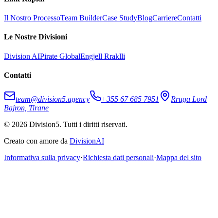
Il Nostro Processo
Team Builder
Case Study
Blog
Carriere
Contatti
Le Nostre Divisioni
Division AI
Pirate Global
Engjell Rraklli
Contatti
team@division5.agency
+355 67 685 7951
Rruga Lord
Bajron, Tirane
© 2026 Division5. Tutti i diritti riservati.
Creato con amore da
DivisionAI
Informativa sulla privacy
·
Richiesta dati personali
·
Mappa del sito