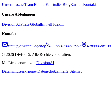
Unser Prozess
Team Builder
Fallstudien
Blog
Karriere
Kontakt
Unsere Abteilungen
Division AI
Pirate Global
Engjell Rraklli
Kontakt
team@division5.agency
+355 67 685 7951
Rruga Lord Baj
© 2026 Division5. Alle Rechte vorbehalten.
Mit Liebe erstellt von
DivisionAI
Datenschutzerklärung
·
Datenschutzanfrage
·
Sitemap