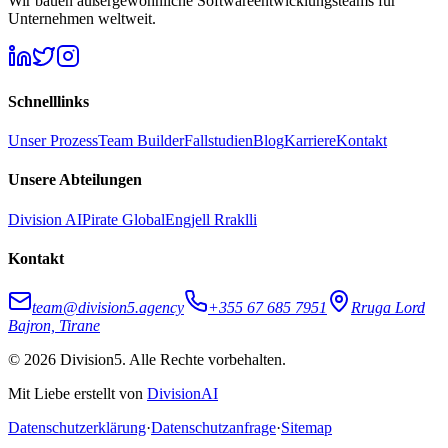
Wir bauen außergewöhnliche Softwareentwicklungsteams für
Unternehmen weltweit.
Schnelllinks
Unser Prozess
Team Builder
Fallstudien
Blog
Karriere
Kontakt
Unsere Abteilungen
Division AI
Pirate Global
Engjell Rraklli
Kontakt
team@division5.agency
+355 67 685 7951
Rruga Lord
Bajron, Tirane
© 2026 Division5. Alle Rechte vorbehalten.
Mit Liebe erstellt von
DivisionAI
Datenschutzerklärung
·
Datenschutzanfrage
·
Sitemap