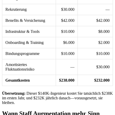
Rekrutierung
$30.000
—
Benefits & Versicherung
$42.000
$42.000
Infrastruktur & Tools
$10.000
$8.000
Onboarding & Training
$6.000
$2.000
Bindungsprogramme
$10.000
$10.000
Amortisiertes
—
$30.000
Fluktuationsrisiko
Gesamtkosten
$238.000
$232.000
Übersetzung:
Dieser $140K-Ingenieur kostet Sie tatsächlich $238K
im ersten Jahr, und $232K jährlich danach—vorausgesetzt, sie
bleiben.
Wann Staff Augmentation mehr Sinn