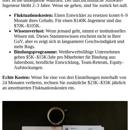
Hier ist die unbequeme Wahrheit: Der durchschnittliche Software-
Ingenieur bleibt 2–3 Jahre. Wenn sie gehen, sind Sie zurück bei null.
Fluktuationskosten:
Einen Entwickler zu ersetzen kostet 6–9
Monate ihres Gehalts. Für einen $140K-Ingenieur sind das
$70K–$105K.
Wissensverlust:
Wenn jemand geht, nimmt er institutionelles
Wissen mit. Dieses Stammeswissen erscheint nicht in Ihrer
GuV, aber es zeigt sich in langsamerer Geschwindigkeit und
mehr Bugs.
Bindungsprogramme:
Wettbewerbsfähige Unternehmen
geben $5K–$15K/Jahr pro Mitarbeiter für Bindung aus:
Jahresboni, berufliche Entwicklung, Team-Retreats, Equity-
Aufstockungen.
Echte Kosten:
Wenn Sie eine von drei Einstellungen innerhalb von
24 Monaten verlieren, rechnen Sie zusätzliche $23K–$35K jährlich
an amortisierten Fluktuationskosten ein.