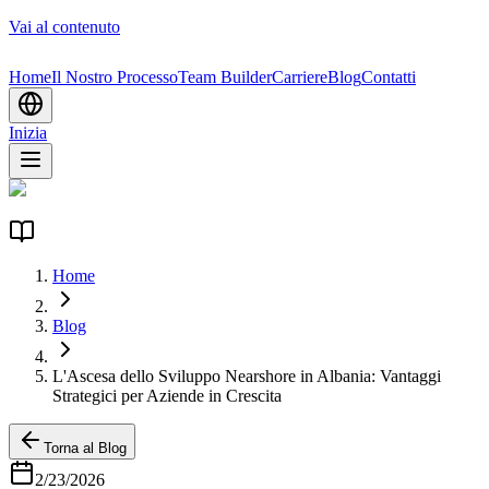
Vai al contenuto
Home
Il Nostro Processo
Team Builder
Carriere
Blog
Contatti
Inizia
Home
Blog
L'Ascesa dello Sviluppo Nearshore in Albania: Vantaggi
Strategici per Aziende in Crescita
Torna al Blog
2/23/2026