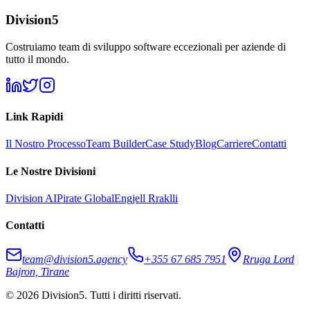
Division5
Costruiamo team di sviluppo software eccezionali per aziende di
tutto il mondo.
Link Rapidi
Il Nostro Processo
Team Builder
Case Study
Blog
Carriere
Contatti
Le Nostre Divisioni
Division AI
Pirate Global
Engjell Rraklli
Contatti
team@division5.agency
+355 67 685 7951
Rruga Lord
Bajron, Tirane
© 2026 Division5. Tutti i diritti riservati.