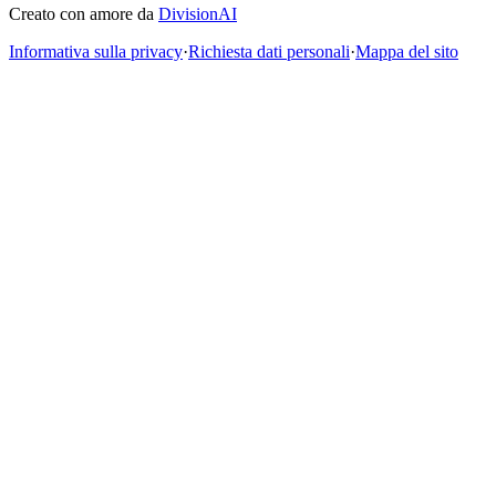
Creato con amore da
DivisionAI
Informativa sulla privacy
·
Richiesta dati personali
·
Mappa del sito